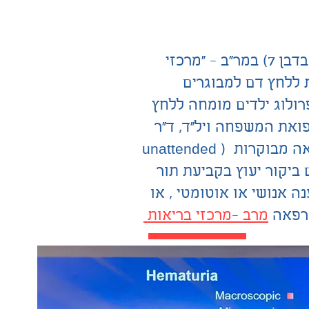
במרפאה החדשה בקרית אונו ( הדובדבן 7) במר"ב - "מרכזי
 ללחץ דם למבוגרים
נפרולוג ילדים מומחה ללחץ
פואת המשפחה ויל"ד, ד"ר
נעמי נידם. מתבצעות מדידות מרפאה מבוקרות ( unattended
) . ניתן לתאם ביקור יעוץ בקביעת תור
מרפאה 03-5560600 במענה אנושי או אוטומטי , או
מרפאה
מרב -מרכזי בריאות
קראו עוד