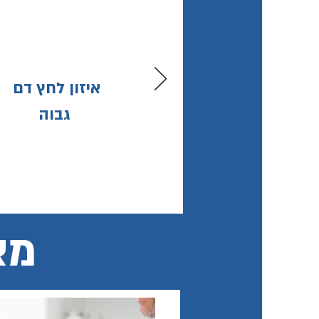
איזון לחץ דם
גבוה
מא