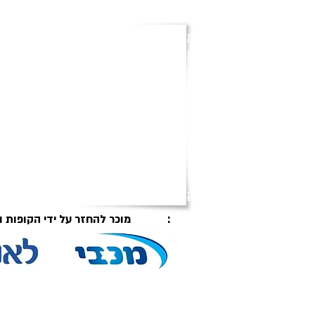
מומחה למחלות כליה, לחץ ד
מנהל תחום נפרולוגיה ויל"ד
יו"ר (2016-2022
ההסתדרות הרפואית - Immediate Past President
מנהל המכון לנפרולוגיה ול
אשדוד וסגן מנהל בית החול
יועץ ראשי לצה"ל ללחץ דם 
פרופסור מן המניין, אוניברס
פרופסור משנה, אוניברסיטת arvard
הרופאים הטובים בישראל- 2018-2024: מגזין Forbes
מוכר להחזר על ידי הקופות והביטוחים :