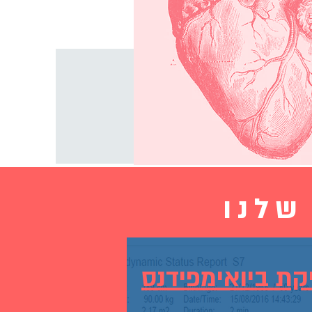
שלנו
קת ביואימפידנס