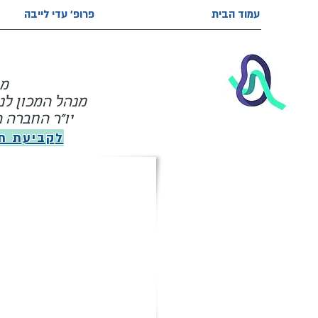
עמוד הבית
פרופ' עדי לייבה
מו
מנהל המכון לנ
יו"ר החברה הי
ל
קביעת ת
השירותים היח
והטכנולוגיה 
במרפאות של פרו
! וגם בבי