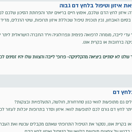
ת איזון וטיפול בלחץ דם גבוה
: איזון לחץ הדם שלכם, אימוץ חיים בריאים יותר והפחתת הסיכון שלכם ל
 בסיום האבחון, נכין תוכנית טיפול שכוללת איזון תרופות, שינוי הרגלים, מדי
 עדי לייבה, מומחה לרפואה פנימית ונפרולוגיה ויו"ר החברה הישראלית ליתר
יקה ברחובות או בקרית אונו.
שלנו לא יסתיים ביציאה מהקליניקה- פרופ' לייבה והצוות שלו יהיו זמינים לכם
בלחץ דם
ם גם מתופעות לוואי כגון סחרחורת, חולשה, התעלפויות ובצקות?
 לחץ דם גורם לכם לתופעות לוואי. איזון וסדר בתרופות יוכלות לעזור לכ
 או בקרית אונו, נסקור את הטיפול התרופתי שאתם מקבלים עכשיו ואת העבר
 בדגש על צמצום תופעות הלוואי של הטיפול ואיזון לחץ הדם.