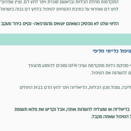
התקדמות מחלת הכליות ובראשם סוכרת ויתר לחץ דם. נציין שפרופ' ל
לחץ דם ואחראי על כתיבת ההנחיות לטיפול בלחץ דם גבוה בישראל.
הליווי שלנו לא מפסיק כשאתם יוצאים מהמרפאה- נקיים ביחד מעקב
פול כלייתי חליפי
מטרת המרפאה היא לסייע למטופלים עם אי-ספיקת כליות מתקדמת וערכי GFR נמוכים להימנע מהצורך
ים להשהות את הטיפול.
לייבה, מנהל מכון הכליות, הדיאליזה ויתר לחץ הדם בבית החולים
ך בדיאליזה או שנצליח להשהות אותה, אבל נקדיש את מלוא תשומת
ל הטיפול שאתה מקבל.