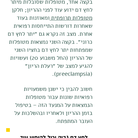
בקצה אחד, מטופלות שסובלות מיתר
לחץ דם ידוע עוד לפני ההריון; חלקן
מטופלות תרופתית
ומאוזנות בעוד
שאחרות דורשות התייחסות רפואית
אחרת. מצב זה נקרא גם ״יתר לחץ דם
כרוני״. בקצה השני נמצאות מטופלות
שמפתחות יתר לחץ דם בחציו השני
של ההריון (החל משבוע 20) ועשויות
להגיע למצב של ״רעלת הריון״
(preeclampsia).
חשוב להבין כי ישנן משמעויות
רפואיות שונות עבור מטופלות
הנמצאות על המנעד הזה – בטיפול
בזמן ההריון ולאחריו ובהשלכות על
העובר המתפתח.
לחץ דם גבוה יכול להופיע עוד