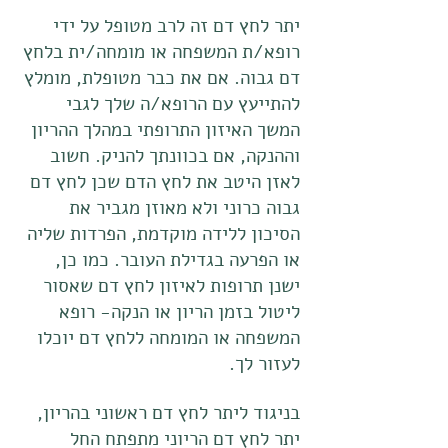
יתר לחץ דם זה לרב מטופל על ידי
רופא/ת המשפחה או מומחה/ית בלחץ
דם גבוה. אם את כבר מטופלת, מומלץ
להתייעץ עם הרופא/ה שלך לגבי
המשך האיזון התרופתי במהלך ההריון
וההנקה, אם בכוונתך להניק. חשוב
לאזן היטב את לחץ הדם שכן לחץ דם
גבוה כרוני ולא מאוזן מגביר את
הסיכון ללידה מוקדמת, הפרדות שליה
או הפרעה בגדילת העובר. כמו כן,
ישנן תרופות לאיזון לחץ דם שאסור
ליטול בזמן הריון או הנקה- רופא
המשפחה או המומחה ללחץ דם יוכלו
לעזור לך.
בניגוד ליתר לחץ דם ראשוני בהריון,
יתר לחץ דם הריוני מתפתח החל