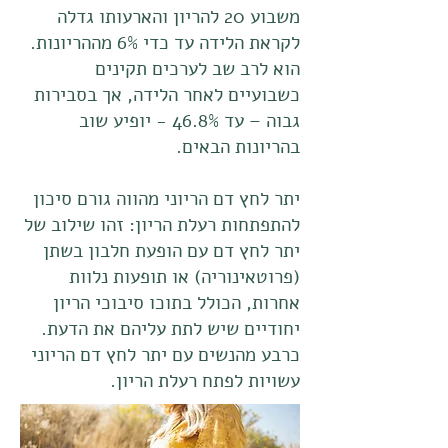
משבוע 20 להריון והארעותו גדלה
לקראת הלידה עד כדי 6% מההריונות.
הוא לרב שב לערכים תקינים
כשבועיים לאחר הלידה, אך בסבירות
גבוה – עד 46.8% - יופיע שוב
בהריונות הבאים.
יתר לחץ דם הריוני מהווה גורם סיכון
להתפתחות רעלת הריון: זהו שילוב של
יתר לחץ דם עם הופעת חלבון בשתן
(פרוטאינוריה) או תופעות נלוות
אחרות, הכולל בתוכו סיבוכי הריון
יחודיים שיש לתת עליהם את הדעת.
כרבע מהנשים עם יתר לחץ דם הריוני
עשויות לפתח רעלת הריון.